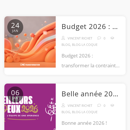
24
Budget 2026 : transformer la contrainte en levier de performance
JAN
VINCENT RICHET
0
BLOG
,
BLOG LA COQUE
Budget 2026 :
transformer la contrainte
en levier de performance
Événementiel, formation,
06
Belle année 2026 !
team building et IA au
JAN
cœur des priorités des
VINCENT RICHET
0
BLOG
,
BLOG LA COQUE
entreprises […]
Bonne année 2026 !