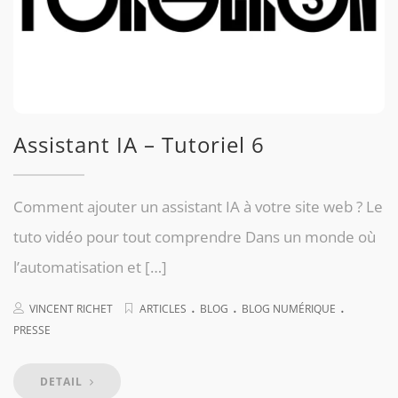
Assistant IA – Tutoriel 6
Comment ajouter un assistant IA à votre site web ? Le
tuto vidéo pour tout comprendre Dans un monde où
l’automatisation et […]
.
.
.
VINCENT RICHET
ARTICLES
BLOG
BLOG NUMÉRIQUE
PRESSE
DETAIL