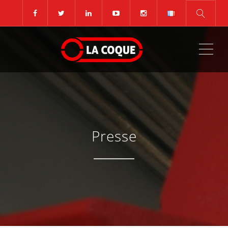
ME
Presse