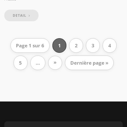
DETAIL
Page 1 sur 6
1
2
3
4
»
5
...
Dernière page »