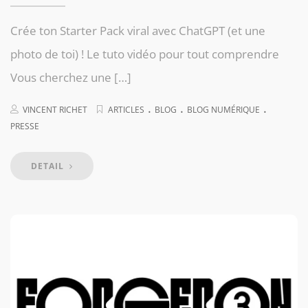
Crée ton Starter Pack viral avec ChatGPT (et une
photo de toi) ! Le tuto vidéo pour tout comprendre
Vous cherchez une […]
.
.
.
VINCENT RICHET
ARTICLES
BLOG
BLOG NUMÉRIQUE
PRESSE
DETAIL