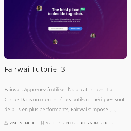
Fairwai Tutoriel 3
Fairwai : Apprenez à utiliser l’application avec La
Coque Dans un monde où les outils numériques sont
de plus en plus performants, Fairwai s’impose […]
.
.
.
VINCENT RICHET
ARTICLES
BLOG
BLOG NUMÉRIQUE
PRESSE