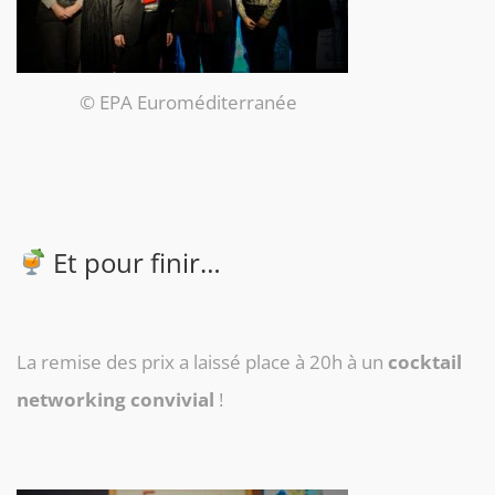
© EPA Euroméditerranée
Et pour finir…
La remise des prix a laissé place à 20h à un
cocktail
networking convivial
!