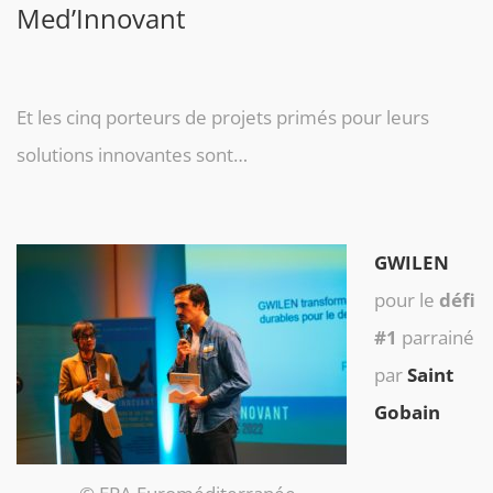
Med’Innovant
Et les cinq
porteurs de projets primés pour leurs
solutions innovantes sont…
GWILEN
pour le
défi
#1
parrainé
par
Saint
Gobain