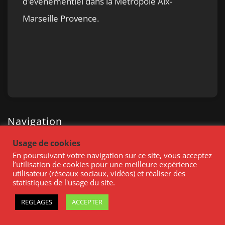
d’événementiel dans la Métropole Aix-
Marseille Provence.
Navigation
Usage de cookies
En poursuivant votre navigation sur ce site, vous acceptez
l’utilisation de cookies pour une meilleure expérience
> One XPerience
utilisateur (réseaux sociaux, vidéos) et réaliser des
statistiques de l'usage du site.
> Nos Espaces Evénementiels
REGLAGES
ACCEPTER
> Meetings Days