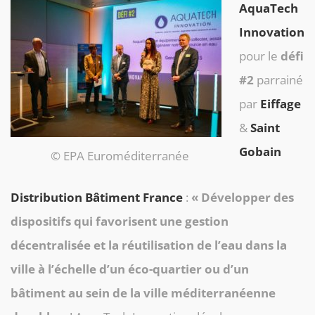
AquaTech
Innovation
pour le
défi
#2
parrainé
par
Eiffage
&
Saint
Gobain
© EPA Euroméditerranée
Distribution Bâtiment France
:
« Développer des
dispositifs qui favorisent une gestion
décentralisée et la réutilisation de l’eau dans la
ville à l’échelle d’un éco-quartier ou d’un
bâtiment au sein de la ville méditerranéenne