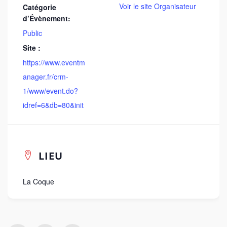
Voir le site Organisateur
Catégorie
d’Évènement:
Public
Site :
https://www.eventm
anager.fr/crm-
1/www/event.do?
idref=6&db=80&init
LIEU
La Coque