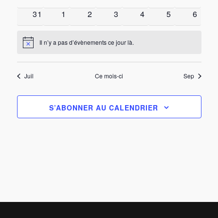
Évèn
0 évènements
0 évènements
0 évènements
0 évènements
0 évènements
0 évènement
0 évè
31
1
2
3
4
5
6
Il n’y a pas d’évènements ce jour là.
Notice
Juil
Ce mois-ci
Sep
S’ABONNER AU CALENDRIER