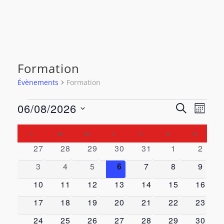
Formation
Évènements
Formation
Évènements
Rech
Navi
06/08/2026
RECHERCH
MOIS
de
Sélectionnez
et
Calendrier
L
LUNDI
M
MARDI
M
MERCREDI
J
JEUDI
V
VENDREDI
S
SAMEDI
D
DIMANCH
vue
une
0 évènements
0 évènements
0 évènements
0 évènements
0 évènements
0 évènement
0 évè
27
28
29
30
31
1
2
navig
Évè
de
date.
0 évènements
0 évènements
0 évènements
0 évènements
0 évènements
0 évènement
0 évè
3
4
5
6
7
8
9
de
Évènements
0 évènements
0 évènements
0 évènements
0 évènements
0 évènements
0 évènement
0 évèn
10
11
12
13
14
15
16
vues
0 évènements
0 évènements
0 évènements
0 évènements
0 évènements
0 évènement
0 évèn
17
18
19
20
21
22
23
0 évènements
0 évènements
0 évènements
0 évènements
0 évènements
0 évènement
0 évèn
24
25
26
27
28
29
30